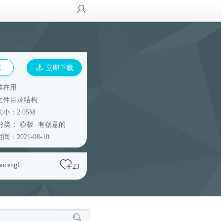
览
立即下载
谁在用
文件目录结构
小：2.05M
分类：
模板
-
有创意的
间：2021-08-10
uncengl
23