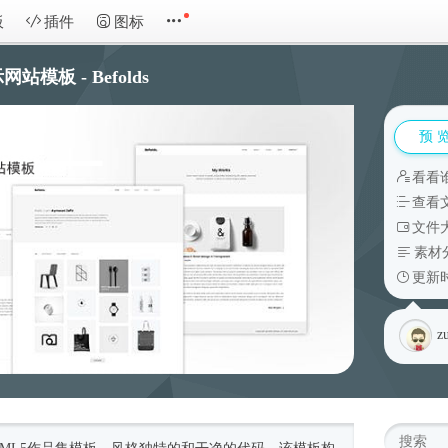
板
插件
图标
模板 - Befolds
预 
看看
查看
文件大
素材
更新时
z